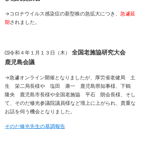
→コロナウイルス感染症の新型株の急拡大につき、
急遽延
期
されました。
全国老施協研究大会
⑶令和４年１月１３日（木）
鹿児島会議
→急遽オンライン開催となりましたが、厚労省老健局 土
生 栄二局長様や 塩田 康一 鹿児島県知事様、下鶴
隆央 鹿児島市長様や全国老施協 平石 朗会長様、そし
て、そのだ修光参議院議員様など壇上に上がられ、貴重な
お話を伺う機会となりました。
そのだ修光先生の基調報告