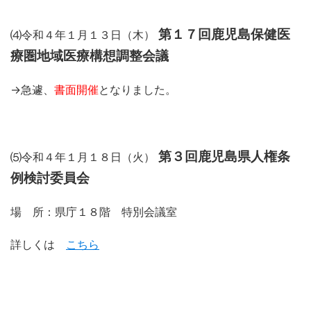
第１７回鹿児島保健医
⑷令和４年１月１３日（木）
療圏地域医療構想調整会議
→急遽、
書面開催
となりました。
第３回
鹿児島県人権条
⑸令和４年１月１８日（火）
例検討委員会
場 所：県庁１８階 特別会議室
詳しくは
こちら