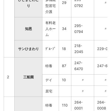
29
〃
り
型居宅
0792
介護
有料老
295-
知恩
人ホー
34
〃
0794
ム
218-
サンひまわり
ｸﾞﾙｰﾌﾟ
18
229-07
2045
247-
特養
87
247-64
6470
2
三船園
デイ
10
〃
〃
居宅
〃
〃
264-
264-
特養
110
0001
0008