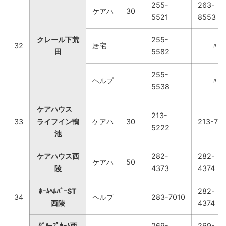
255-
263-
ケアハ
30
5521
8553
クレール下荒
255-
32
居宅
〃
田
5582
255-
ヘルプ
〃
5538
ケアハウス
213-
33
ライフイン鴨
ケアハ
30
213-75
5222
池
ケアハウス西
282-
282-
ケアハ
50
陵
4373
4374
ﾎｰﾑﾍﾙﾊﾟｰST
282-
34
ヘルプ
283-7010
西陵
4374
ｸﾞﾙｰﾌﾟﾎｰﾑ西
269-
269-