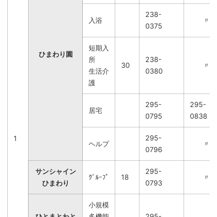
238-
入浴
〃
0375
短期入
ひまわり園
所
238-
30
〃
生活介
0380
護
295-
295-
居宅
0795
0838
295-
1
ヘルプ
〃
0796
サンシャイン
295-
ｸﾞﾙｰﾌﾟ
18
〃
ひまわり
0793
小規模
ひとまとわと
多機能
295-