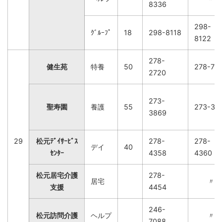
8336
298-
ｸﾞﾙｰﾌﾟ
18
298-8118
8122
278-
健生苑
特養
50
278-75
2720
273-
聖寿園
養護
55
273-38
3869
29
松元ﾃﾞｲｻｰﾋﾞｽ
278-
278-
デイ
40
ｾﾝﾀｰ
4358
4360
松元居宅介護
278-
居宅
〃
支援
4454
246-
松元訪問介護
ヘルプ
〃
7088