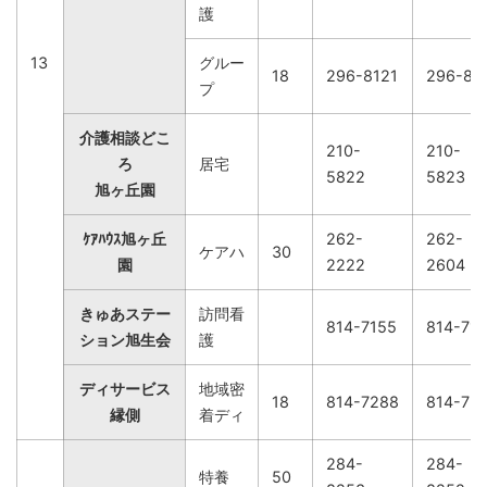
護
13
グルー
18
296-8121
296-81
プ
介護相談どこ
210-
210-
ろ
居宅
5822
5823
旭ヶ丘園
ｹｱﾊｳｽ旭ヶ丘
262-
262-
ケアハ
30
園
2222
2604
きゅあステー
訪問看
814-7155
814-71
ション旭生会
護
ディサービス
地域密
18
814-7288
814-72
縁側
着ディ
284-
284-
特養
50