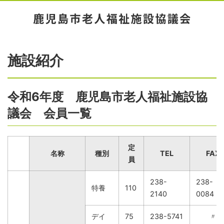
施設紹介
令和6年度 鹿児島市老人福祉施設協
議会 会員一覧
定
名称
種別
TEL
FAX
員
238-
238-
特養
110
2140
0084
デイ
75
238-5741
〃