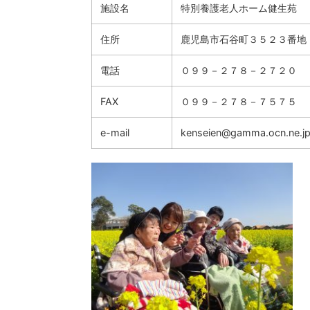
施設名
特別養護老人ホーム健生苑
住所
鹿児島市石谷町３５２３番地
電話
０９９－２７８－２７２０
FAX
０９９－２７８－７５７５
e-mail
kenseien@gamma.ocn.ne.j